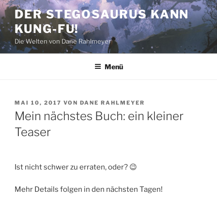
Zum
DER STEGOSAURUS KANN
Inhalt
KUNG-FU!
springen
Die Welten von Dane Rahlmeyer
Menü
VERÖFFENTLICHT
MAI 10, 2017
VON
DANE RAHLMEYER
AM
Mein nächstes Buch: ein kleiner
Teaser
Ist nicht schwer zu erraten, oder? 😉
Mehr Details folgen in den nächsten Tagen!