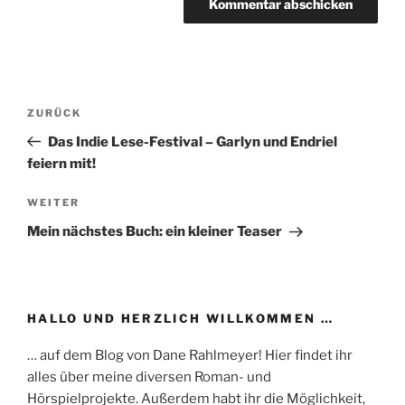
Beitragsnavigation
Vorheriger
ZURÜCK
Beitrag
Das Indie Lese-Festival – Garlyn und Endriel
feiern mit!
Nächster
WEITER
Beitrag
Mein nächstes Buch: ein kleiner Teaser
HALLO UND HERZLICH WILLKOMMEN …
… auf dem Blog von Dane Rahlmeyer! Hier findet ihr
alles über meine diversen Roman- und
Hörspielprojekte. Außerdem habt ihr die Möglichkeit,