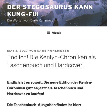
Zum
DER STEGOSAURUS KANN
Inhalt
KUNG-FU!
springen
Die Welten von Dane Rahlmeyer
Menü
VERÖFFENTLICHT
MAI 3, 2017
VON
DANE RAHLMEYER
AM
Endlich! Die Kenlyn-Chroniken als
Taschenbuch und Hardcover!
Endlich ist es soweit: Die neue Edition der Kenlyn-
Chroniken gibt es jetzt als Taschenbuch und
Hardcover zu kaufen!
Die Taschenbuch-Ausgaben findet ihr hier: