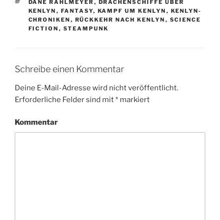
SCHLAGWÖRTER
DANE RAHLMEYER
,
DRACHENSCHIFFE ÜBER
KENLYN
,
FANTASY
,
KAMPF UM KENLYN
,
KENLYN-
CHRONIKEN
,
RÜCKKEHR NACH KENLYN
,
SCIENCE
FICTION
,
STEAMPUNK
Schreibe einen Kommentar
Deine E-Mail-Adresse wird nicht veröffentlicht.
Erforderliche Felder sind mit
*
markiert
Kommentar