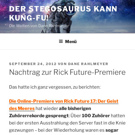
Zum
DER STEGOSAURUS KANN
Inhalt
KUNG-FU!
springen
Die Welten von Dane Rahlmeyer
Menü
VERÖFFENTLICHT
SEPTEMBER 24, 2012
VON
DANE RAHLMEYER
AM
Nachtrag zur Rick Future-Premiere
Das hatte ich ganz vergessen, zu berichten:
Die Online-Premiere von Rick Future 17: Der Geist
des Meeres
hat wieder
alle bisherigen
Zuhörerrekorde gesprengt
: Über
100 Zuhörer
hatten
bei der ersten Ausstrahlung den Server fast in die Knie
gezwungen – bei der Wiederholung waren es
sogar