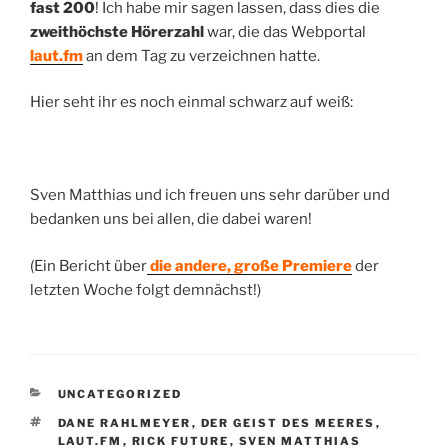
fast 200
! Ich habe mir sagen lassen, dass dies die
zweithöchste Hörerzahl
war, die das Webportal
laut.fm
an dem Tag zu verzeichnen hatte.
Hier seht ihr es noch einmal schwarz auf weiß:
Sven Matthias und ich freuen uns sehr darüber und
bedanken uns bei allen, die dabei waren!
(Ein Bericht über
die andere, große Premiere
der
letzten Woche folgt demnächst!)
KATEGORIEN
UNCATEGORIZED
SCHLAGWÖRTER
DANE RAHLMEYER
,
DER GEIST DES MEERES
,
LAUT.FM
,
RICK FUTURE
,
SVEN MATTHIAS