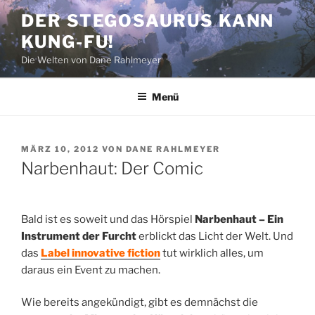
Zum
DER STEGOSAURUS KANN
Inhalt
KUNG-FU!
springen
Die Welten von Dane Rahlmeyer
Menü
VERÖFFENTLICHT
MÄRZ 10, 2012
VON
DANE RAHLMEYER
AM
Narbenhaut: Der Comic
Bald ist es soweit und das Hörspiel
Narbenhaut – Ein
Instrument der Furcht
erblickt das Licht der Welt. Und
das
Label innovative fiction
tut wirklich alles, um
daraus ein Event zu machen.
Wie bereits angekündigt, gibt es demnächst die