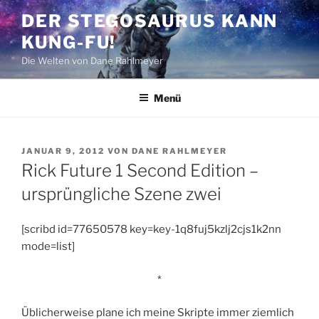
Zum
DER STEGOSAURUS KANN
Inhalt
KUNG-FU!
springen
Die Welten von Dane Rahlmeyer
Menü
VERÖFFENTLICHT
JANUAR 9, 2012
VON
DANE RAHLMEYER
AM
Rick Future 1 Second Edition –
ursprüngliche Szene zwei
[scribd id=77650578 key=key-1q8fuj5kzlj2cjs1k2nn
mode=list]
*
Üblicherweise plane ich meine Skripte immer ziemlich