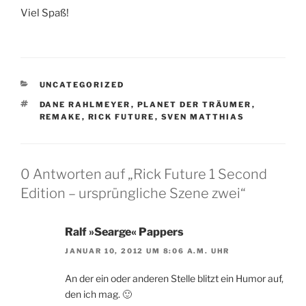
Viel Spaß!
KATEGORIEN
UNCATEGORIZED
SCHLAGWÖRTER
DANE RAHLMEYER
,
PLANET DER TRÄUMER
,
REMAKE
,
RICK FUTURE
,
SVEN MATTHIAS
0 Antworten auf „Rick Future 1 Second
Edition – ursprüngliche Szene zwei“
Ralf »Searge« Pappers
JANUAR 10, 2012 UM 8:06 A.M. UHR
An der ein oder anderen Stelle blitzt ein Humor auf,
den ich mag. 🙂