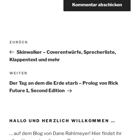
Beitragsnavigation
Vorheriger
ZURÜCK
Beitrag
Skinwalker – Coverentwürfe, Sprecherliste,
Klappentext und mehr
Nächster
WEITER
Beitrag
Der Tag an dem die Erde starb – Prolog von Rick
Future 1, Second Edition
HALLO UND HERZLICH WILLKOMMEN …
… auf dem Blog von Dane Rahlmeyer! Hier findet ihr