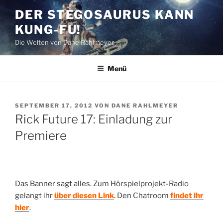
Zum
DER STEGOSAURUS KANN
Inhalt
KUNG-FU!
springen
Die Welten von Dane Rahlmeyer
Menü
VERÖFFENTLICHT
SEPTEMBER 17, 2012
VON
DANE RAHLMEYER
AM
Rick Future 17: Einladung zur
Premiere
Das Banner sagt alles. Zum Hörspielprojekt-Radio
gelangt ihr
über diesen Link
. Den Chatroom
findet ihr
hier
.