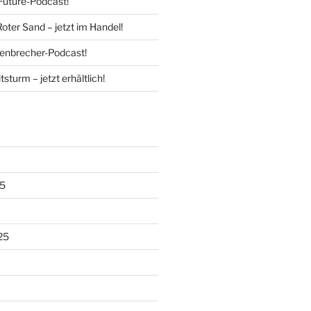
Future-Podcast!
Roter Sand – jetzt im Handel!
enbrecher-Podcast!
tsturm – jetzt erhältlich!
5
25