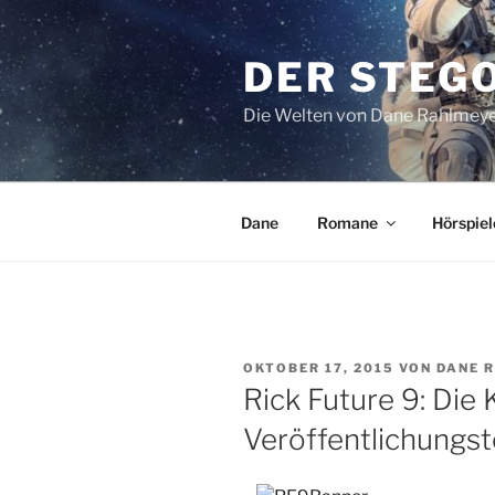
Zum
Inhalt
DER STEG
springen
Die Welten von Dane Rahlmey
Dane
Romane
Hörspiel
VERÖFFENTLICHT
OKTOBER 17, 2015
VON
DANE 
AM
Rick Future 9: Die 
Veröffentlichungst