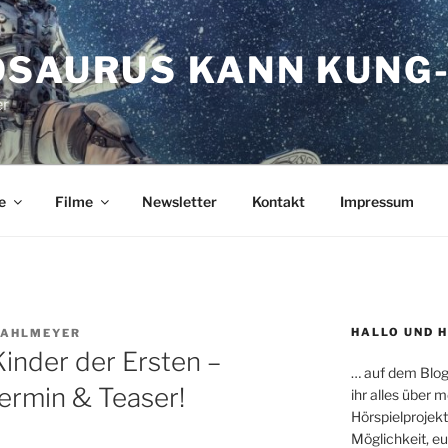
OSAURUS KANN KUNG-
er
e
Filme
Newsletter
Kontakt
Impressum
HALLO UND 
RAHLMEYER
Kinder der Ersten –
… auf dem Blog
ermin & Teaser!
ihr alles über
Hörspielprojekt
Möglichkeit, e