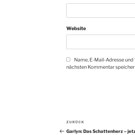
Website
Name, E-Mail-Adresse und 
nächsten Kommentar speicher
Beitragsnavigation
Vorheriger
ZURÜCK
Beitrag
Garlyn: Das Schattenherz – jet