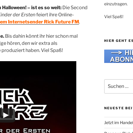
einzutragen.
Halloween! – ist es so weit:
Die Second
Kinder der Ersten
feiert ihre Online-
Viel Spaß!
rem Internetsender Rick Future FM
.
e.
Bis dahin könnt ihr hier schon mal
HIER GEHT E
ge hören, den wir extra als
produziert haben. Viel Spaß!
Suche
nach:
NEUESTE BE
Jetzt im Hande