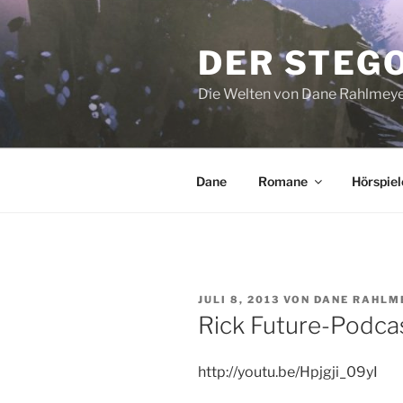
Zum
Inhalt
DER STEG
springen
Die Welten von Dane Rahlmey
Dane
Romane
Hörspiel
VERÖFFENTLICHT
JULI 8, 2013
VON
DANE RAHLM
AM
Rick Future-Podcast
http://youtu.be/Hpjgji_09yI