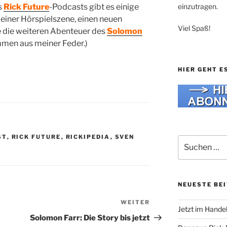
einzutragen.
s
Rick Future
-Podcasts gibt es einige
einer Hörspielszene, einen neuen
Viel Spaß!
ie die weiteren Abenteuer des
Solomon
ammen aus meiner Feder.)
HIER GEHT E
ST
,
RICK FUTURE
,
RICKIPEDIA
,
SVEN
Suche
nach:
NEUESTE BE
WEITER
Nächster
Jetzt im Hande
Beitrag
Solomon Farr: Die Story bis jetzt