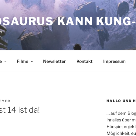
OSAURUS KANN KUNG-
er
e
Filme
Newsletter
Kontakt
Impressum
HALLO UND 
EYER
 14 ist da!
… auf dem Blog
ihr alles über
Hörspielprojekt
Möglichkeit, e