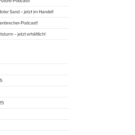
Future-Podcast!
Roter Sand – jetzt im Handel!
enbrecher-Podcast!
tsturm – jetzt erhältlich!
5
25