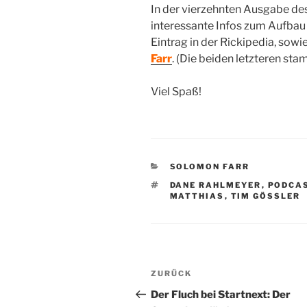
In der vierzehnten Ausgabe de
interessante Infos zum Aufbau 
Eintrag in der Rickipedia, sow
Farr
. (Die beiden letzteren st
Viel Spaß!
KATEGORIEN
SOLOMON FARR
SCHLAGWÖRTER
DANE RAHLMEYER
,
PODCA
MATTHIAS
,
TIM GÖSSLER
Beitragsnavigation
Vorheriger
ZURÜCK
Beitrag
Der Fluch bei Startnext: Der