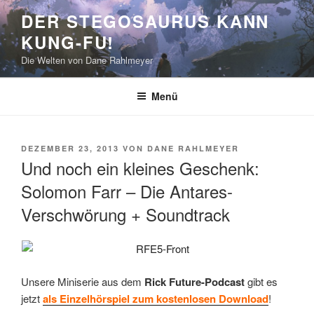
Zum
DER STEGOSAURUS KANN
Inhalt
KUNG-FU!
springen
Die Welten von Dane Rahlmeyer
Menü
VERÖFFENTLICHT
DEZEMBER 23, 2013
VON
DANE RAHLMEYER
AM
Und noch ein kleines Geschenk:
Solomon Farr – Die Antares-
Verschwörung + Soundtrack
Unsere Miniserie aus dem
Rick Future-Podcast
gibt es
jetzt
als Einzelhörspiel zum kostenlosen Download
!