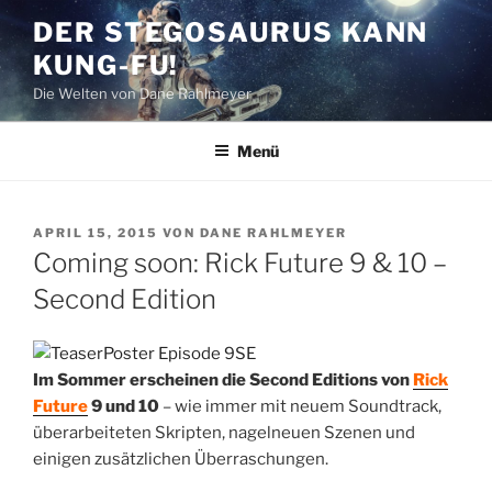
Zum
DER STEGOSAURUS KANN
Inhalt
KUNG-FU!
springen
Die Welten von Dane Rahlmeyer
Menü
VERÖFFENTLICHT
APRIL 15, 2015
VON
DANE RAHLMEYER
AM
Coming soon: Rick Future 9 & 10 –
Second Edition
Im Sommer erscheinen die Second Editions von
Rick
Future
9 und 10
– wie immer mit neuem Soundtrack,
überarbeiteten Skripten, nagelneuen Szenen und
einigen zusätzlichen Überraschungen.