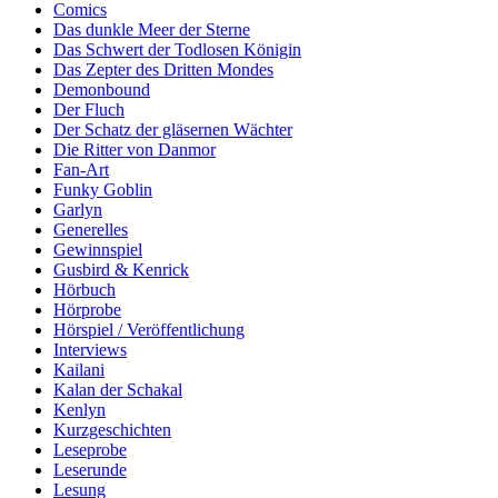
Comics
Das dunkle Meer der Sterne
Das Schwert der Todlosen Königin
Das Zepter des Dritten Mondes
Demonbound
Der Fluch
Der Schatz der gläsernen Wächter
Die Ritter von Danmor
Fan-Art
Funky Goblin
Garlyn
Generelles
Gewinnspiel
Gusbird & Kenrick
Hörbuch
Hörprobe
Hörspiel / Veröffentlichung
Interviews
Kailani
Kalan der Schakal
Kenlyn
Kurzgeschichten
Leseprobe
Leserunde
Lesung