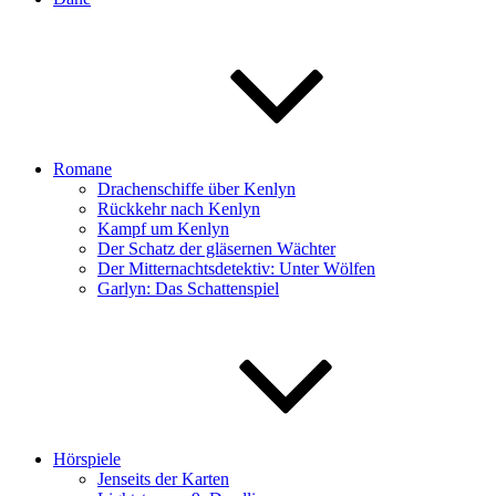
Romane
Drachenschiffe über Kenlyn
Rückkehr nach Kenlyn
Kampf um Kenlyn
Der Schatz der gläsernen Wächter
Der Mitternachtsdetektiv: Unter Wölfen
Garlyn: Das Schattenspiel
Hörspiele
Jenseits der Karten