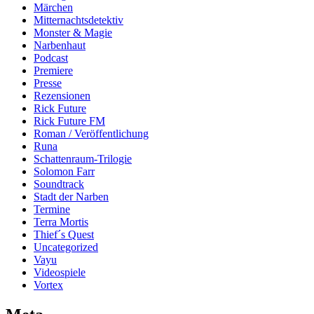
Märchen
Mitternachtsdetektiv
Monster & Magie
Narbenhaut
Podcast
Premiere
Presse
Rezensionen
Rick Future
Rick Future FM
Roman / Veröffentlichung
Runa
Schattenraum-Trilogie
Solomon Farr
Soundtrack
Stadt der Narben
Termine
Terra Mortis
Thief´s Quest
Uncategorized
Vayu
Videospiele
Vortex