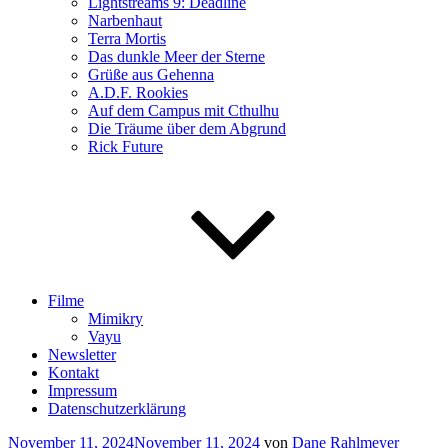
Lightstreams 9: Deadline
Narbenhaut
Terra Mortis
Das dunkle Meer der Sterne
Grüße aus Gehenna
A.D.F. Rookies
Auf dem Campus mit Cthulhu
Die Träume über dem Abgrund
Rick Future
Filme
Mimikry
Vayu
Newsletter
Kontakt
Impressum
Datenschutzerklärung
Veröffentlicht
November 11, 2024
November 11, 2024
von
Dane Rahlmeyer