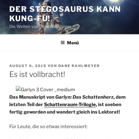
Zum
DER STEGOSAURUS KANN
Inhalt
KUNG-FU!
springen
Die Welten von Dane Rahlmeyer
Menü
VERÖFFENTLICHT
AUGUST 6, 2015
VON
DANE RAHLMEYER
AM
Es ist vollbracht!
Das Manuskript von
Garlyn: Das Schattenherz
, dem
letzten Teil der
Schattenraum-Trilogie
, ist soeben
fertig geworden und wandert gleich ins Lektorat!
Für Leute, die so etwas interessiert: