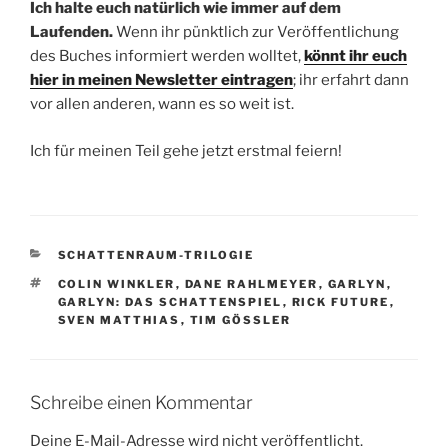
Ich halte euch natürlich wie immer auf dem
Laufenden.
Wenn ihr pünktlich zur Veröffentlichung
des Buches informiert werden wolltet,
könnt ihr euch
hier in meinen Newsletter eintragen
; ihr erfahrt dann
vor allen anderen, wann es so weit ist.
Ich für meinen Teil gehe jetzt erstmal feiern!
KATEGORIEN
SCHATTENRAUM-TRILOGIE
SCHLAGWÖRTER
COLIN WINKLER
,
DANE RAHLMEYER
,
GARLYN
,
GARLYN: DAS SCHATTENSPIEL
,
RICK FUTURE
,
SVEN MATTHIAS
,
TIM GÖSSLER
Schreibe einen Kommentar
Deine E-Mail-Adresse wird nicht veröffentlicht.