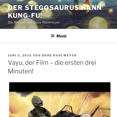
Zum
DER STEGOSAURUS KANN
Inhalt
KUNG-FU!
springen
Die Welten von Dane Rahlmeyer
Menü
VERÖFFENTLICHT
JUNI 3, 2016
VON
DANE RAHLMEYER
AM
Vayu, der Film – die ersten drei
Minuten!